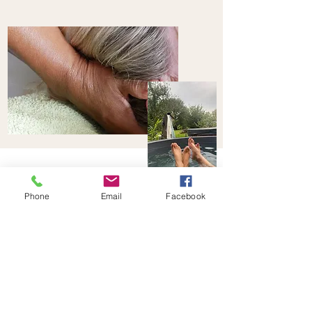
Phone
Email
Facebook
Wat de klanten
zeggen:
Een Feetality klant